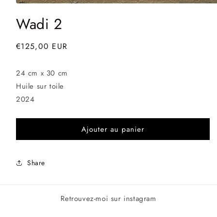
Ouvrir
le
Wadi 2
média
1
dans
une
Prix
€125,00 EUR
fenêtre
habituel
modale
24 cm x 30 cm
Huile sur toile
2024
Ajouter au panier
Share
Retrouvez-moi sur instagram