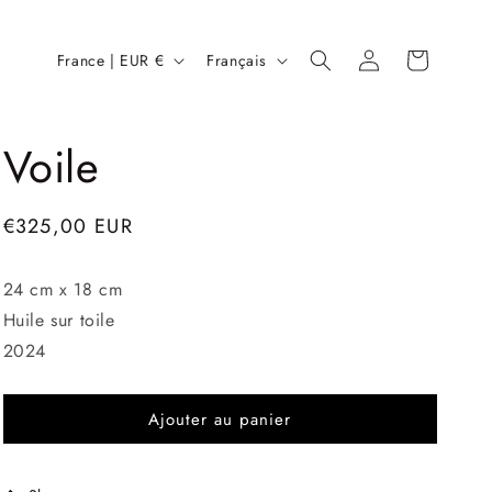
P
L
Connexion
Panier
France | EUR €
Français
a
a
y
n
Voile
s
g
/
u
r
e
Prix
€325,00 EUR
é
habituel
g
24 cm x 18 cm
Huile sur toile
i
2024
o
n
Ajouter au panier