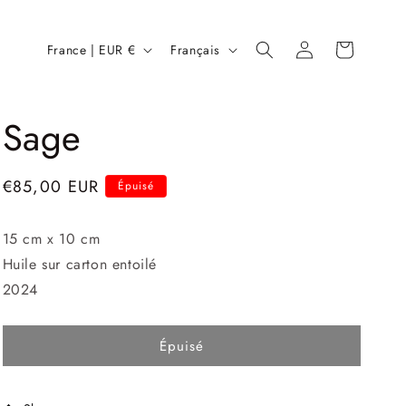
P
L
Connexion
Panier
France | EUR €
Français
a
a
y
n
Sage
s
g
/
u
r
e
Prix
€85,00 EUR
Épuisé
é
habituel
g
15 cm x 10 cm
Huile sur carton entoilé
i
2024
o
n
Épuisé