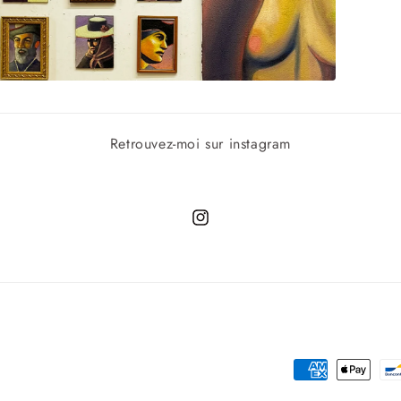
vrir
édia
ans
Retrouvez-moi sur instagram
ne
nêtre
odale
Instagram
Moyens
de