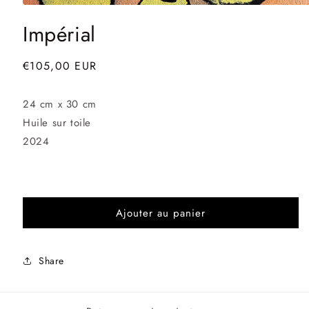
Ouvrir
le
Impérial
média
1
dans
une
Prix
€105,00 EUR
fenêtre
habituel
modale
24 cm x 30 cm
Huile sur toile
2024
Ajouter au panier
Share