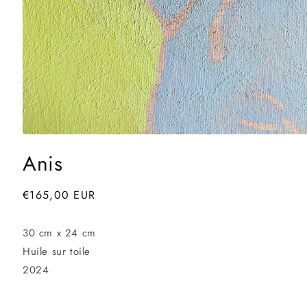
Ouvrir
le
Anis
média
1
dans
une
Prix
€165,00 EUR
fenêtre
habituel
modale
30 cm x 24 cm
Huile sur toile
2024