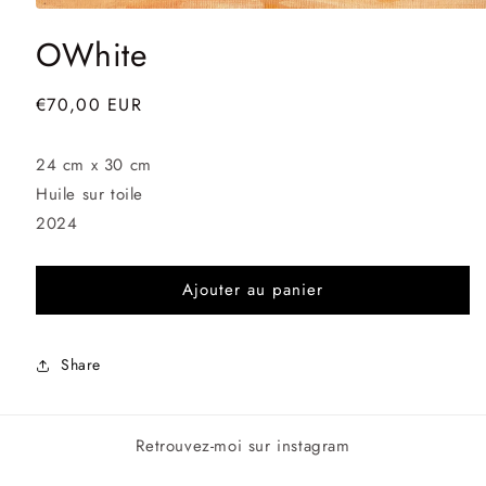
Ouvrir
le
OWhite
média
1
dans
une
Prix
€70,00 EUR
fenêtre
habituel
modale
24 cm x 30 cm
Huile sur toile
2024
Ajouter au panier
Share
Retrouvez-moi sur instagram