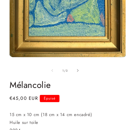
Ouvrir
le
média
de
1
/
3
1
dans
une
Mélancolie
fenêtre
modale
Prix
€45,00 EUR
Épuisé
habituel
15 cm x 10 cm (18 cm x 14 cm encadré)
Huile sur toile