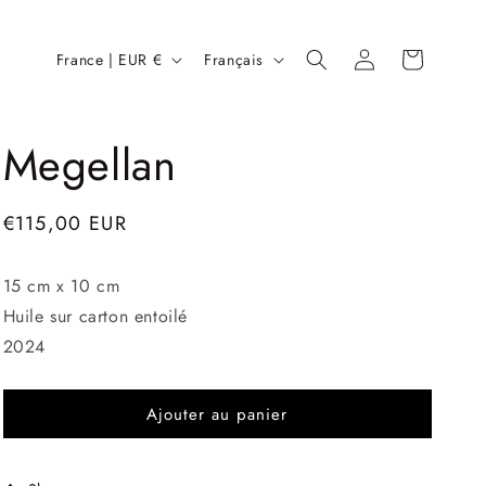
P
L
Connexion
Panier
France | EUR €
Français
a
a
y
n
Megellan
s
g
/
u
r
e
Prix
€115,00 EUR
é
habituel
g
15 cm x 10 cm
Huile sur carton entoilé
i
2024
o
n
Ajouter au panier