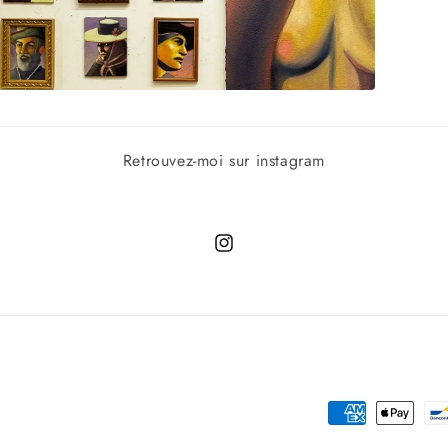
vrir
édia
ans
Retrouvez-moi sur instagram
ne
nêtre
odale
Instagram
Moyens
de