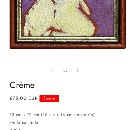
Ouvrir
le
média
1
dans
de
1
/
3
une
fenêtre
Crème
modale
Prix
€75,00 EUR
Épuisé
habituel
13 cm x 12 cm (16 cm x 14 cm encadrée)
Huile sur toile