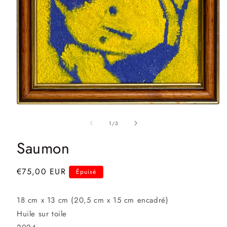
Ouvrir
le
média
de
1
/
3
1
dans
Saumon
une
fenêtre
modale
Prix
€75,00 EUR
Épuisé
habituel
18 cm x 13 cm (20,5 cm x 15 cm encadré)
Huile sur toile