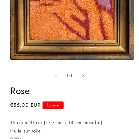
Ouvrir
le
média
de
1
/
3
1
dans
une
Rose
fenêtre
modale
Prix
€55,00 EUR
Épuisé
habituel
15 cm x 10 cm (17,7 cm x 14 cm encadré)
Huile sur toile