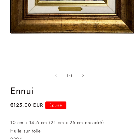
Ouvrir
le
média
1
dans
une
fenêtre
modale
de
1
/
3
Ennui
Prix
€125,00 EUR
Épuisé
habituel
10 cm x 14,6 cm (21 cm x 25 cm encadré)
Huile sur toile