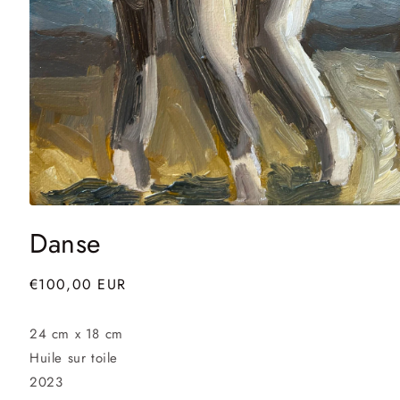
Ouvrir
le
Danse
média
1
dans
une
Prix
€100,00 EUR
fenêtre
habituel
modale
24 cm x 18 cm
Huile sur toile
2023