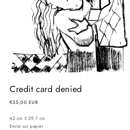
Ouvrir
le
Credit card denied
média
1
dans
une
Prix
€35,00 EUR
fenêtre
habituel
modale
42 cm X 29,7 cm
Encre sur papier