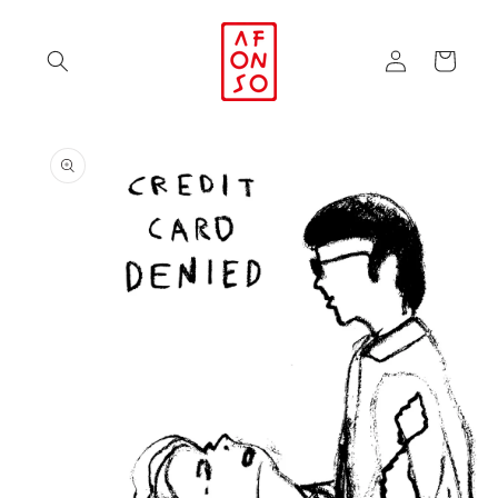
et
passer
au
Connexion
Panier
contenu
Passer aux
informations
produits