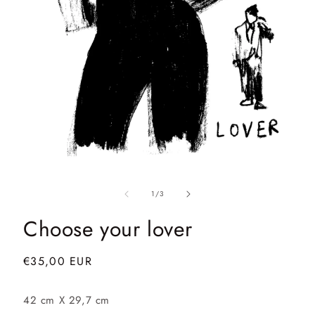
Ouvrir
le
de
média
1
/
3
1
dans
Choose your lover
une
fenêtre
modale
Prix
€35,00 EUR
habituel
42 cm X 29,7 cm