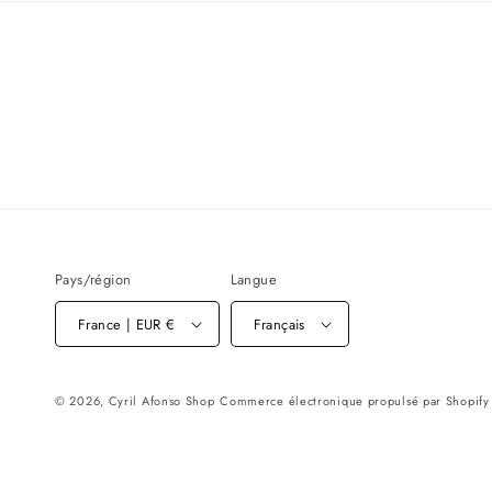
média
3
2
d
dans
u
une
fe
fenêtre
m
modale
Pays/région
Langue
France | EUR €
Français
© 2026,
Cyril Afonso Shop
Commerce électronique propulsé par Shopify