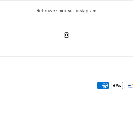
ans
Retrouvez-moi sur instagram
ne
nêtre
odale
Instagram
Moyens
de
paiement