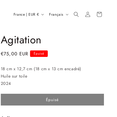
P
L
Connexion
Panier
France | EUR €
Français
a
a
y
n
Agitation
s
g
/
u
r
e
Prix
€75,00 EUR
Épuisé
é
habituel
g
18 cm x 12,7 cm (18 cm x 13 cm encadré)
Huile sur toile
i
2024
o
n
Épuisé